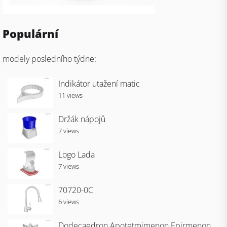
Populární
modely posledního týdne:
Indikátor utažení matic
11 views
Držák nápojů
7 views
Logo Lada
7 views
70720-0C
6 views
Dodecaedron Apotetmimenon Epirmenon