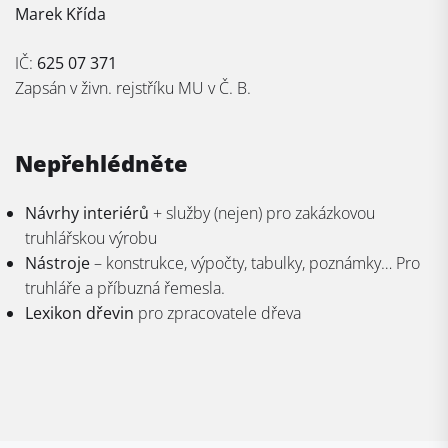
Marek Křída
IČ:
625 07 371
Zapsán v živn. rejstříku MU v Č. B.
Nepřehlédněte
Návrhy interiérů
+ služby (nejen) pro zakázkovou
truhlářskou výrobu
Nástroje
– konstrukce, výpočty, tabulky, poznámky… Pro
truhláře a příbuzná řemesla.
Lexikon dřevin
pro zpracovatele dřeva