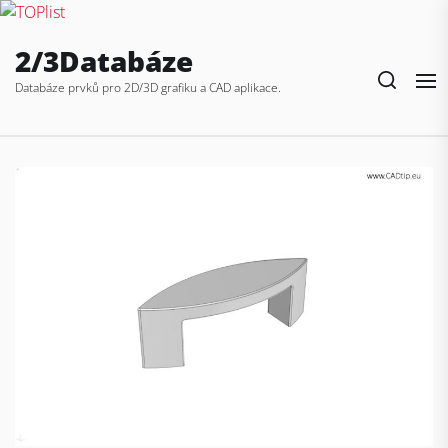
Skip
2/3Databáze
to
the
Databáze prvků pro 2D/3D grafiku a CAD aplikace.
content