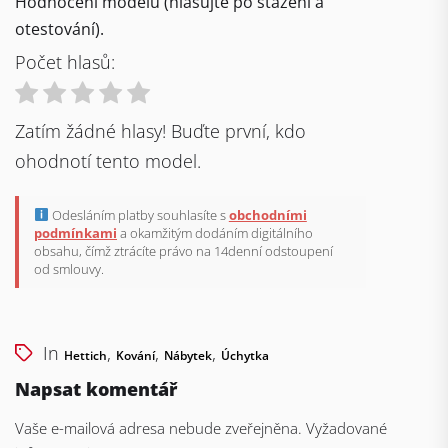
Hodnocení modelu (hlasujte po stažení a
otestování).
Počet hlasů:
Zatím žádné hlasy! Buďte první, kdo
ohodnotí tento model.
Odesláním platby souhlasíte s
obchodními
podmínkami
a okamžitým dodáním digitálního
obsahu, čímž ztrácíte právo na 14denní odstoupení
od smlouvy.
In
,
,
,
Hettich
Kování
Nábytek
Úchytka
Napsat komentář
Vaše e-mailová adresa nebude zveřejněna.
Vyžadované