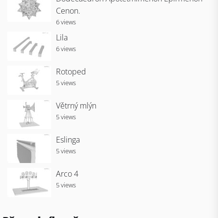
Cenon.
6 views
Lila
6 views
Rotoped
5 views
Větrný mlýn
5 views
Eslinga
5 views
Arco 4
5 views