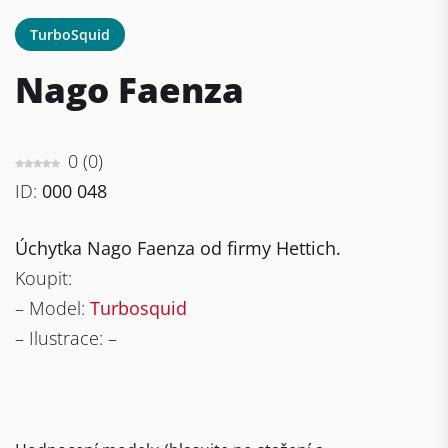
TurboSquid
Nago Faenza
0
(
0
)
ID:
000 048
Úchytka Nago Faenza od firmy Hettich.
Koupit:
– Model:
Turbosquid
– Ilustrace: –