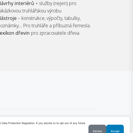
ávrhy interiérů
+ služby (nejen) pro
akázkovou truhlářskou výrobu
ástroje
– konstrukce, výpočty, tabulky,
oznámky… Pro truhláře a příbuzná řemesla.
exikon dřevin
pro zpracovatele dřeva
ata Protection Regulation. If you decide to to opt-out of any future
Decline
Accept