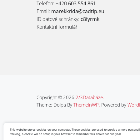
Telefon: +420
603 554 861
Email:
marekkrida@cadtip.eu
ID datové schránky:
c8fyrmk
Kontaktní formulář
Copyright © 2026
2/3Databáze.
Theme: Dolpa By
ThemeInWP.
Powered by
WordP
Sketchfab
Facebook
Instagram
YouTube
L
This website stores cookies on your computer. These cookies are used to provide a more personaliz
tracking, a cookie will be setup in your browser to remember this choice for one year.