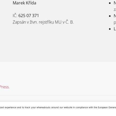
Marek Křída
N
z
IČ:
625 07 371
N
Zapsán v živn. rejstříku MU v Č. B.
p
L
ress.
inkedIn
ed experience and to track your whereabouts around our website in compliance with the European General D