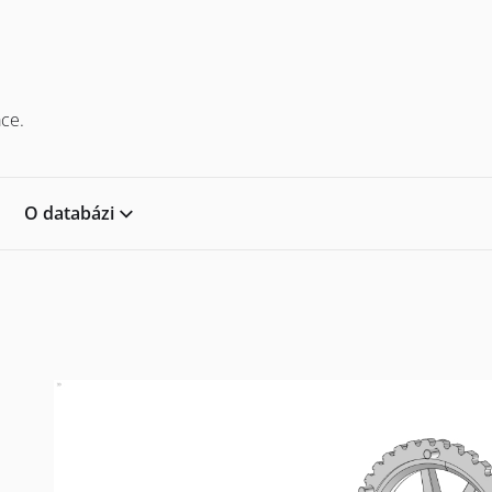
ce.
O databázi