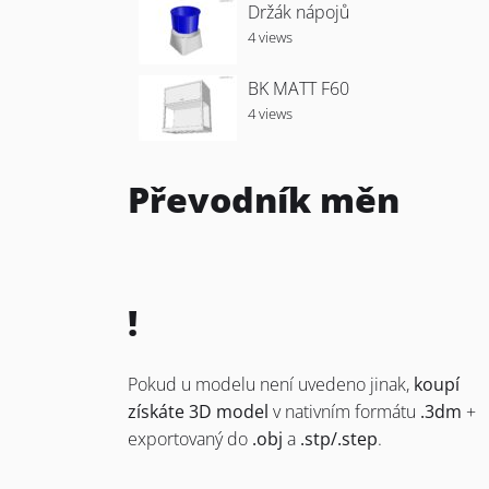
Držák nápojů
4 views
BK MATT F60
4 views
Převodník měn
!
Pokud u modelu není uvedeno jinak,
koupí
získáte 3D model
v nativním formátu
.3dm
+
exportovaný do
.obj
a
.stp/.step
.