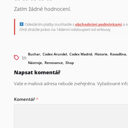
Zatím žádné hodnocení.
Odesláním platby souhlasíte s
obchodními podmínkami
a o
čímž ztrácíte právo na 14denní odstoupení od smlouvy.
,
,
,
,
Buchar
Codex Arundel
Codex Madrid
Historie
Kovadlina
In
,
,
Nástroje
Renesance
Shop
Napsat komentář
Vaše e-mailová adresa nebude zveřejněna.
Vyžadované inf
Komentář
*