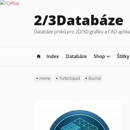
Skip
2/3Databáze
to
the
Databáze prvků pro 2D/3D grafiku a CAD aplika
content
Index
Databáze
Shop
Štítky
Home
TurboSquid
Buchar