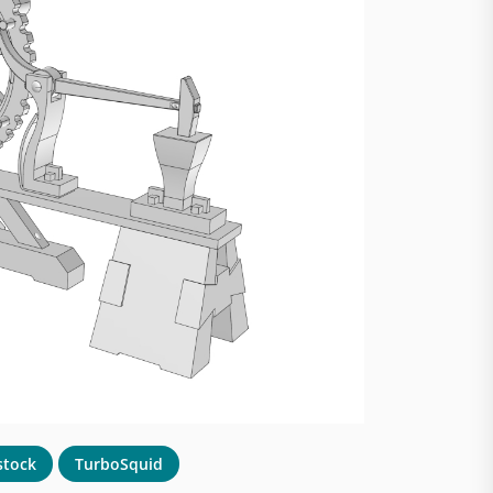
stock
TurboSquid