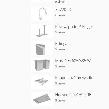
6 views
70720-0C
6 views
Kovová podnož Bigger
5 views
Eslinga
5 views
Mora SM 685/585 W
5 views
Koupelnové umyvadlo
5 views
Heaven 2.0 X A90 RB
5 views