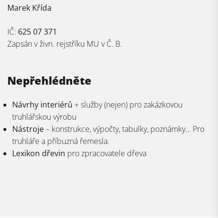
Marek Křída
IČ:
625 07 371
Zapsán v živn. rejstříku MU v Č. B.
Nepřehlédněte
Návrhy interiérů
+ služby (nejen) pro zakázkovou
truhlářskou výrobu
Nástroje
– konstrukce, výpočty, tabulky, poznámky… Pro
truhláře a příbuzná řemesla.
Lexikon dřevin
pro zpracovatele dřeva