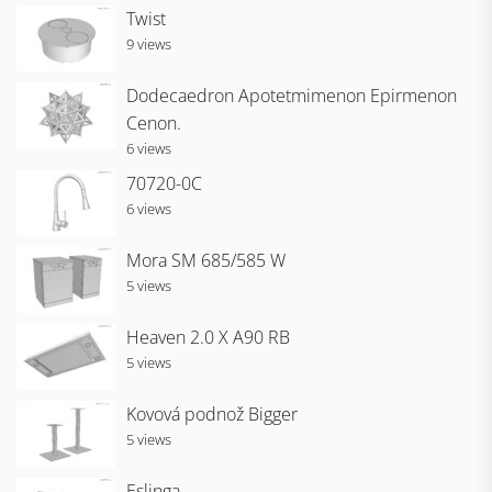
Twist
9 views
Dodecaedron Apotetmimenon Epirmenon
Cenon.
6 views
70720-0C
6 views
Mora SM 685/585 W
5 views
Heaven 2.0 X A90 RB
5 views
Kovová podnož Bigger
5 views
Eslinga