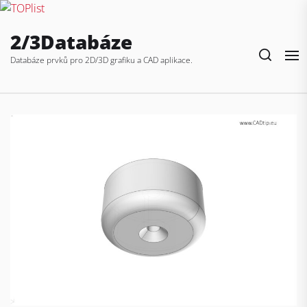
Skip
2/3Databáze
to
the
Databáze prvků pro 2D/3D grafiku a CAD aplikace.
content