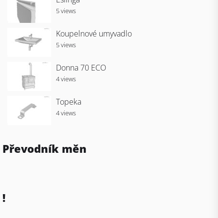
5 views
Koupelnové umyvadlo
5 views
Donna 70 ECO
4 views
Topeka
4 views
Převodník měn
!