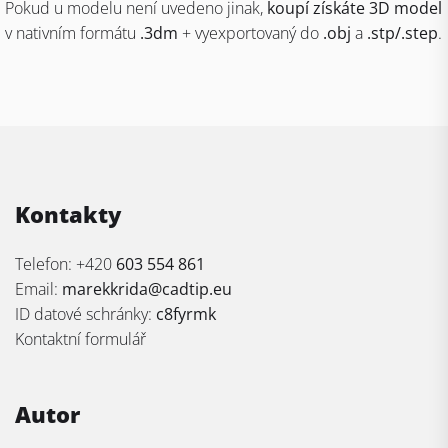
Pokud u modelu není uvedeno jinak,
koupí získáte 3D model
v nativním formátu
.3dm
+ vyexportovaný do
.obj
a
.stp/.step
.
Kontakty
Telefon: +420
603 554 861
Email:
marekkrida@cadtip.eu
ID datové schránky:
c8fyrmk
Kontaktní formulář
Autor