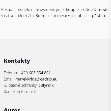
Pokud u modelu není uvedeno jinak,
koupí získáte 3D model
v nativním formátu
.3dm
+ exportovaný do
.obj
a
.stp/.step
.
Kontakty
Telefon: +420
603 554 861
Email:
marekkrida@cadtip.eu
ID datové schránky:
c8fyrmk
Kontaktní formulář
Autor