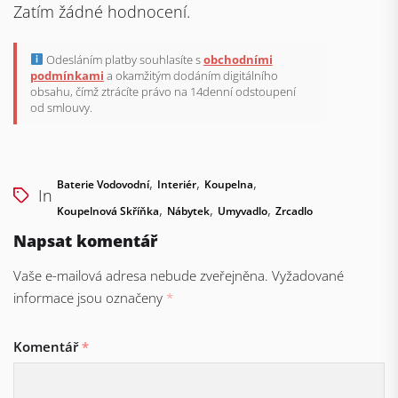
Zatím žádné hodnocení.
Odesláním platby souhlasíte s
obchodními
podmínkami
a okamžitým dodáním digitálního
obsahu, čímž ztrácíte právo na 14denní odstoupení
od smlouvy.
,
,
,
Baterie Vodovodní
Interiér
Koupelna
In
,
,
,
Koupelnová Skříňka
Nábytek
Umyvadlo
Zrcadlo
Napsat komentář
Vaše e-mailová adresa nebude zveřejněna.
Vyžadované
informace jsou označeny
*
Komentář
*