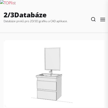
Skip
2/3Databáze
to
the
Databáze prvků pro 2D/3D grafiku a CAD aplikace.
content