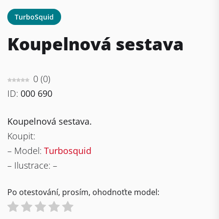
TurboSquid
Koupelnová sestava
0
(
0
)
ID:
000 690
Koupelnová sestava.
Koupit:
– Model:
Turbosquid
– Ilustrace: –
Po otestování, prosím, ohodnoťte model: