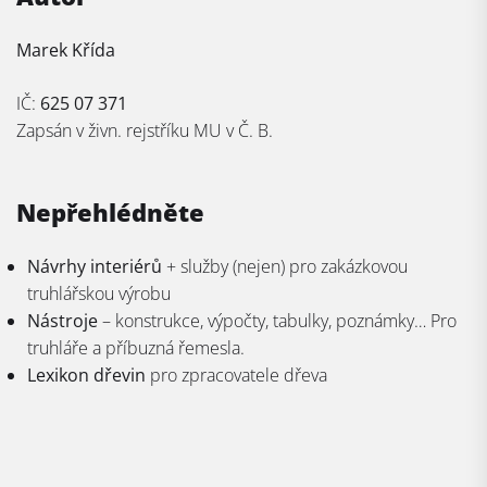
Marek Křída
IČ:
625 07 371
Zapsán v živn. rejstříku MU v Č. B.
Nepřehlédněte
Návrhy interiérů
+ služby (nejen) pro zakázkovou
truhlářskou výrobu
Nástroje
– konstrukce, výpočty, tabulky, poznámky… Pro
truhláře a příbuzná řemesla.
Lexikon dřevin
pro zpracovatele dřeva