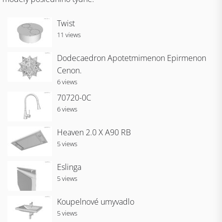
Twist
11 views
Dodecaedron Apotetmimenon Epirmenon
Cenon.
6 views
70720-0C
6 views
Heaven 2.0 X A90 RB
5 views
Eslinga
5 views
Koupelnové umyvadlo
5 views