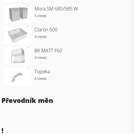
Mora SM 685/585 W
5 views
Claron 500
4 views
BK MATT F60
4 views
Topeka
4 views
Převodník měn
!