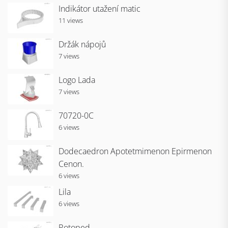
Indikátor utažení matic
11 views
Držák nápojů
7 views
Logo Lada
7 views
70720-0C
6 views
Dodecaedron Apotetmimenon Epirmenon
Cenon.
6 views
Lila
6 views
Rotoped