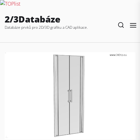
Skip
2/3Databáze
to
the
Databáze prvků pro 2D/3D grafiku a CAD aplikace.
content