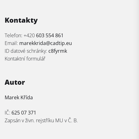
Kontakty
Telefon: +420
603 554 861
Email:
marekkrida@cadtip.eu
ID datové schránky:
c8fyrmk
Kontaktní formulář
Autor
Marek Křída
IČ:
625 07 371
Zapsán v živn. rejstříku MU v Č. B.