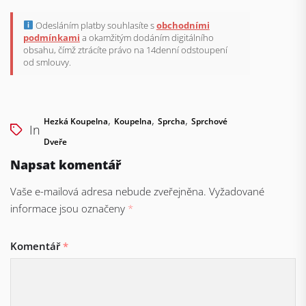
Odesláním platby souhlasíte s
obchodními
podmínkami
a okamžitým dodáním digitálního
obsahu, čímž ztrácíte právo na 14denní odstoupení
od smlouvy.
,
,
,
Hezká Koupelna
Koupelna
Sprcha
Sprchové
In
Dveře
Napsat komentář
Vaše e-mailová adresa nebude zveřejněna.
Vyžadované
informace jsou označeny
*
Komentář
*