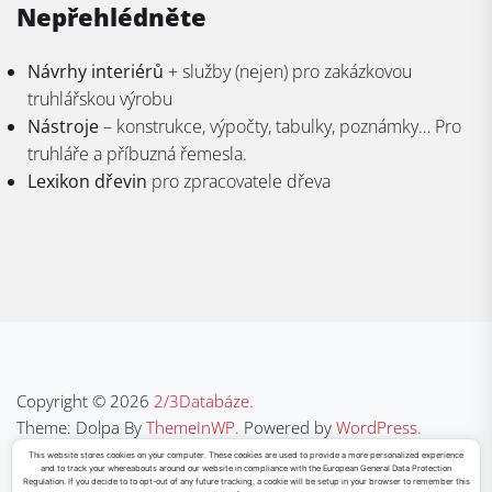
Nepřehlédněte
Návrhy interiérů
+ služby (nejen) pro zakázkovou
truhlářskou výrobu
Nástroje
– konstrukce, výpočty, tabulky, poznámky… Pro
truhláře a příbuzná řemesla.
Lexikon dřevin
pro zpracovatele dřeva
Copyright © 2026
2/3Databáze.
Theme: Dolpa By
ThemeInWP.
Powered by
WordPress.
This website stores cookies on your computer. These cookies are used to provide a more personalized experience
and to track your whereabouts around our website in compliance with the European General Data Protection
Regulation. If you decide to to opt-out of any future tracking, a cookie will be setup in your browser to remember this