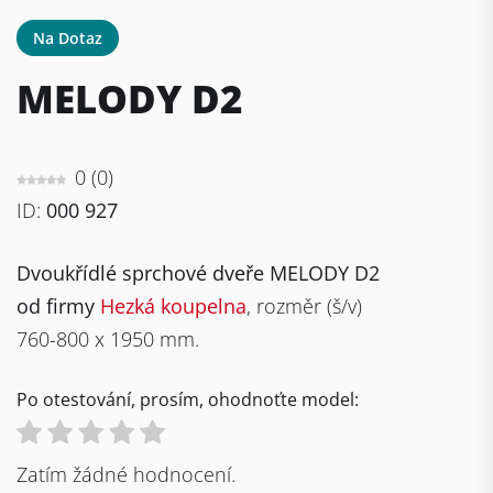
Na Dotaz
MELODY D2
0
(
0
)
ID:
000 927
Dvoukřídlé sprchové dveře MELODY D2
od firmy
Hezká koupelna
, rozměr (š/v)
760-800 x 1950 mm.
Po otestování, prosím, ohodnoťte model:
Zatím žádné hodnocení.