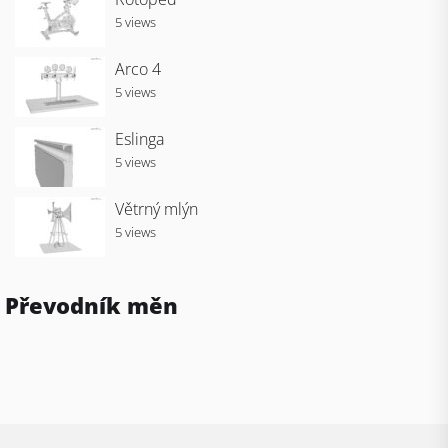
5 views
Arco 4
5 views
Eslinga
5 views
Větrný mlýn
5 views
Převodník měn