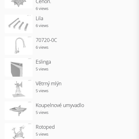
Cenon.
6 views
Lila
6 views
70720-0C
6 views
Eslinga
5 views
Větrný mlýn
5 views
Koupelnové umyvadlo
5 views
Rotoped
5 views