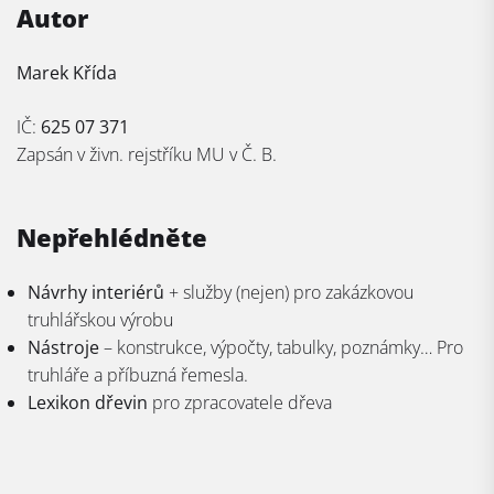
Autor
Marek Křída
IČ:
625 07 371
Zapsán v živn. rejstříku MU v Č. B.
Nepřehlédněte
Návrhy interiérů
+ služby (nejen) pro zakázkovou
truhlářskou výrobu
Nástroje
– konstrukce, výpočty, tabulky, poznámky… Pro
truhláře a příbuzná řemesla.
Lexikon dřevin
pro zpracovatele dřeva