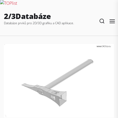
Skip
2/3Databáze
to
the
Databáze prvků pro 2D/3D grafiku a CAD aplikace.
content