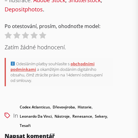
Depositphotos
.
Po otestování, prosím, ohodnoťte model:
Zatím žádné hodnocení.
Odesláním platby souhlasíte s
obchodními
podmínkami
a okamžitým dodáním digitálního
obsahu, čímž ztrácíte právo na 14denní odstoupení
od smlouvy.
,
,
,
Codex Atlanticus
Dřevovýroba
Historie
In
,
,
,
,
Leonardo Da Vinci
Nástroje
Renesance
Sekery
Tesaři
Napsat komentář