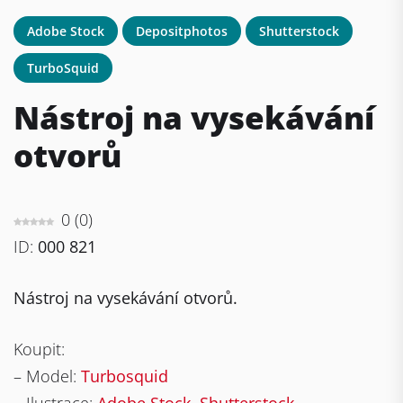
Adobe Stock
Depositphotos
Shutterstock
TurboSquid
Nástroj na vysekávání
otvorů
0
(
0
)
ID:
000 821
Nástroj na vysekávání otvorů.
Koupit:
– Model:
Turbosquid
– Ilustrace:
Adobe Stock
,
Shutterstock
,