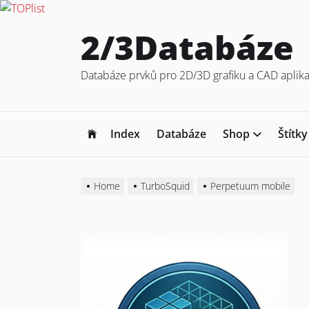
Skip
2/3Databáze
to
the
Databáze prvků pro 2D/3D grafiku a CAD aplika
content
Index
Databáze
Shop
Štítky
Home
TurboSquid
Perpetuum mobile