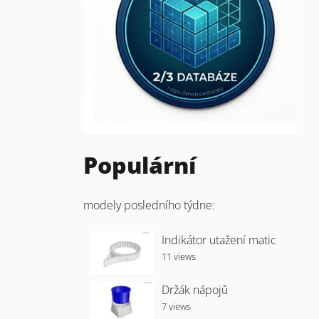
Populární
modely posledního týdne:
Indikátor utažení matic
11 views
Držák nápojů
7 views