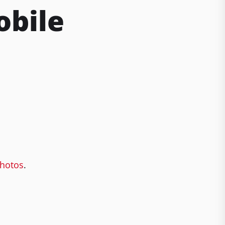
bile
hotos
.