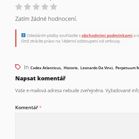
Zatím žádné hodnocení.
Odesláním platby souhlasíte s
obchodními podmínkami
a o
čímž ztrácíte právo na 14denní odstoupení od smlouvy.
In
,
,
,
Codex Atlanticus
Historie
Leonardo Da Vinci
Perpetuum M
Napsat komentář
Vaše e-mailová adresa nebude zveřejněna.
Vyžadované inf
Komentář
*