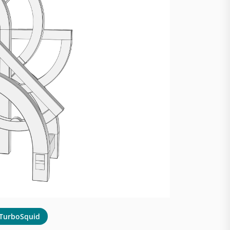
TurboSquid