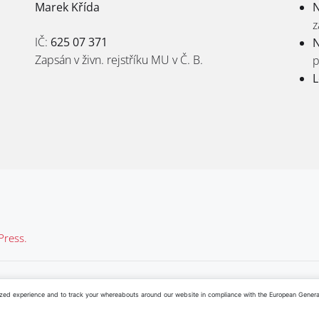
Marek Křída
N
z
IČ:
625 07 371
N
Zapsán v živn. rejstříku MU v Č. B.
p
L
ress.
inkedIn
ed experience and to track your whereabouts around our website in compliance with the European General D