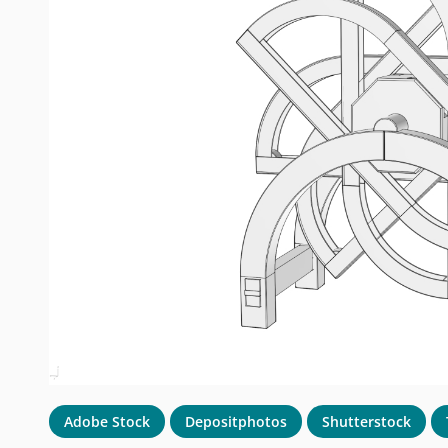
Adobe Stock
Depositphotos
Shutterstock