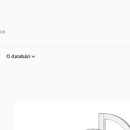
ce.
O databázi