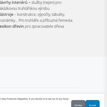
ávrhy interiérů
+ služby (nejen) pro
akázkovou truhlářskou výrobu
ástroje
– konstrukce, výpočty, tabulky,
oznámky… Pro truhláře a příbuzná řemesla.
exikon dřevin
pro zpracovatele dřeva
ata Protection Regulation. If you decide to to opt-out of any future
Decline
Accept