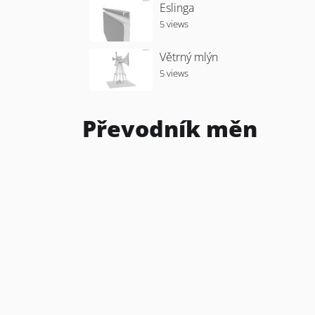
Eslinga
5 views
Větrný mlýn
5 views
Převodník měn