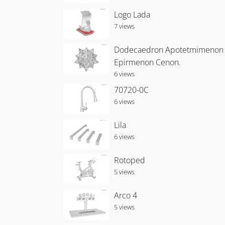
Logo Lada
7 views
Dodecaedron Apotetmimenon
Epirmenon Cenon.
6 views
70720-0C
6 views
Lila
6 views
Rotoped
5 views
Arco 4
5 views