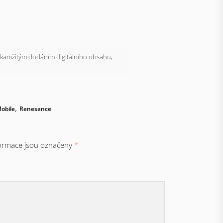
kamžitým dodáním digitálního obsahu,
,
obile
Renesance
ormace jsou označeny
*