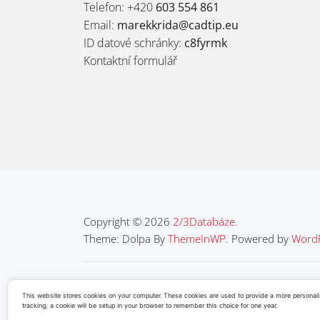
Telefon: +420
603 554 861
Email:
marekkrida@cadtip.eu
ID datové schránky:
c8fyrmk
Kontaktní formulář
Copyright © 2026
2/3Databáze.
Theme: Dolpa By
ThemeInWP.
Powered by
WordP
Sketchfab
Facebook
Instagram
YouTube
L
This website stores cookies on your computer. These cookies are used to provide a more personaliz
tracking, a cookie will be setup in your browser to remember this choice for one year.