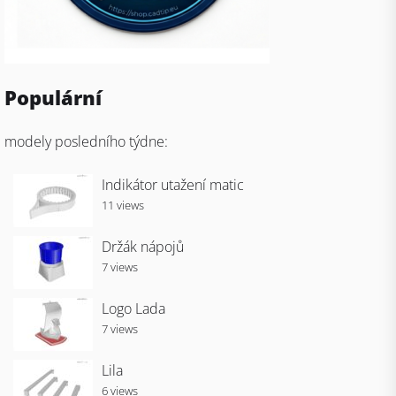
Populární
modely posledního týdne:
Indikátor utažení matic
11 views
Držák nápojů
7 views
Logo Lada
7 views
Lila
6 views