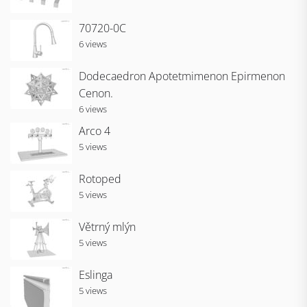
70720-0C
6 views
Dodecaedron Apotetmimenon Epirmenon
Cenon.
6 views
Arco 4
5 views
Rotoped
5 views
Větrný mlýn
5 views
Eslinga
5 views