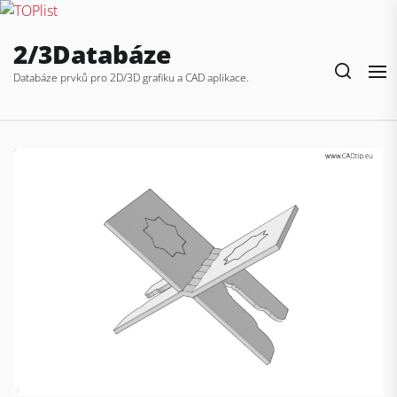
Skip
2/3Databáze
to
the
Databáze prvků pro 2D/3D grafiku a CAD aplikace.
content