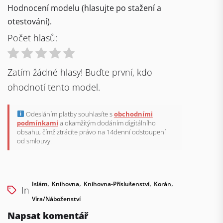
Hodnocení modelu (hlasujte po stažení a
otestování).
Počet hlasů:
Zatím žádné hlasy! Buďte první, kdo
ohodnotí tento model.
Odesláním platby souhlasíte s
obchodními
podmínkami
a okamžitým dodáním digitálního
obsahu, čímž ztrácíte právo na 14denní odstoupení
od smlouvy.
,
,
,
,
Islám
Knihovna
Knihovna-Příslušenství
Korán
In
Víra/náboženství
Napsat komentář