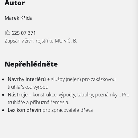
Autor
Marek Křída
IČ:
625 07 371
Zapsán v živn. rejstříku MU v Č. B.
Nepřehlédněte
Návrhy interiérů
+ služby (nejen) pro zakázkovou
truhlářskou výrobu
Nástroje
– konstrukce, výpočty, tabulky, poznámky… Pro
truhláře a příbuzná řemesla.
Lexikon dřevin
pro zpracovatele dřeva