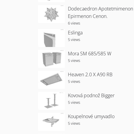
Dodecaedron Apotetmimenon
Epirmenon Cenon.
6 views
Eslinga
5 views
Mora SM 685/585 W
5 views
Heaven 2.0 X A90 RB
5 views
Kovová podnož Bigger
5 views
Koupelnové umyvadlo
5 views