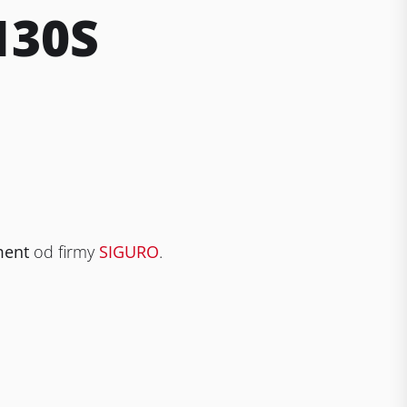
130S
ement
od firmy
SIGURO
.