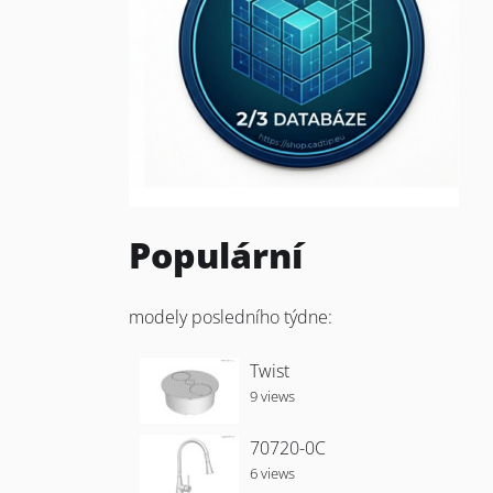
Populární
modely posledního týdne:
Twist
9 views
70720-0C
6 views