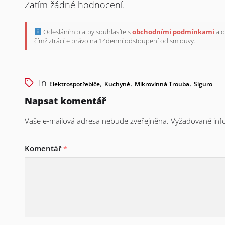
Zatím žádné hodnocení.
Odesláním platby souhlasíte s
obchodními podmínkami
a o
čímž ztrácíte právo na 14denní odstoupení od smlouvy.
In
,
,
,
Elektrospotřebiče
Kuchyně
Mikrovlnná Trouba
Siguro
Napsat komentář
Vaše e-mailová adresa nebude zveřejněna.
Vyžadované inf
Komentář
*