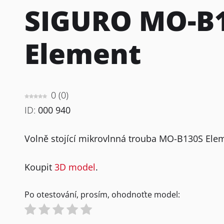
SIGURO MO-B
Element
0
(
0
)
ID:
000 940
Volně stojící mikrovlnná trouba MO-B130S El
Koupit
3D model
.
Po otestování, prosím, ohodnoťte model: