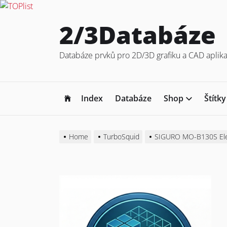
Skip
2/3Databáze
to
the
Databáze prvků pro 2D/3D grafiku a CAD aplika
content
Index
Databáze
Shop
Štítky
Home
TurboSquid
SIGURO MO-B130S El