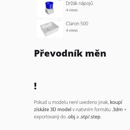
Držák nápojů
4 views
Claron 500
4 views
Převodník měn
!
Pokud u modelu není uvedeno jinak,
koupí
získáte 3D model
v nativním formátu
.3dm
+
exportovaný do
.obj
a
.stp/.step
.