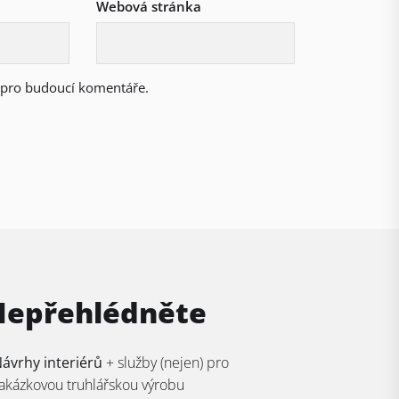
Webová stránka
u pro budoucí komentáře.
Nepřehlédněte
ávrhy interiérů
+ služby (nejen) pro
akázkovou truhlářskou výrobu