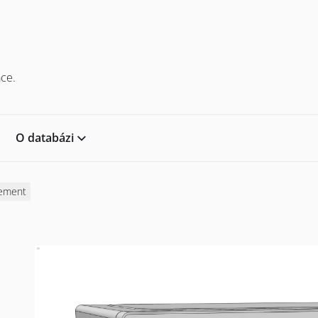
ce.
O databázi
ement