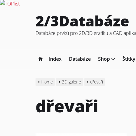
Skip
2/3Databáze
to
the
Databáze prvků pro 2D/3D grafiku a CAD aplika
content
Index
Databáze
Shop
Štítky
Home
3D galerie
dřevaři
dřevaři