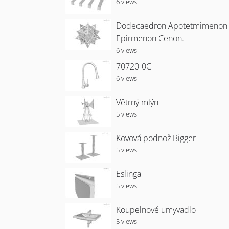
6 views
Dodecaedron Apotetmimenon
Epirmenon Cenon.
6 views
70720-0C
6 views
Větrný mlýn
5 views
Kovová podnož Bigger
5 views
Eslinga
5 views
Koupelnové umyvadlo
5 views