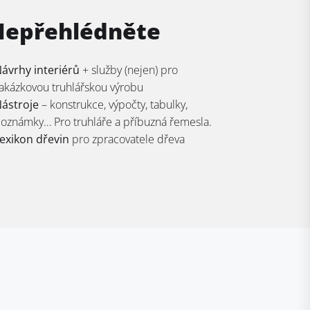
Nepřehlédněte
ávrhy interiérů
+ služby (nejen) pro
akázkovou truhlářskou výrobu
ástroje
– konstrukce, výpočty, tabulky,
oznámky… Pro truhláře a příbuzná řemesla.
exikon dřevin
pro zpracovatele dřeva