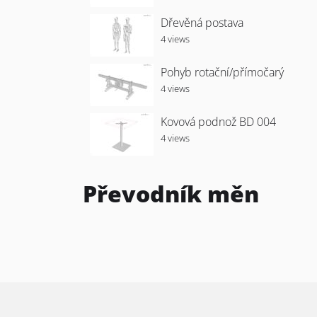
Dřevěná postava
4 views
Pohyb rotační/přímočarý
4 views
Kovová podnož BD 004
4 views
Převodník měn