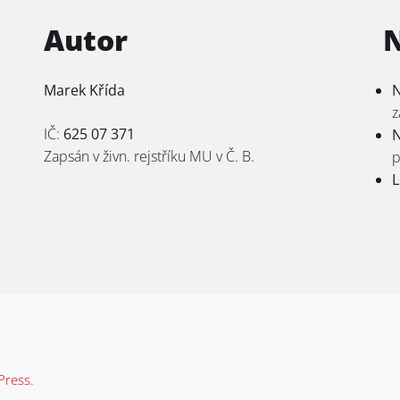
Autor
Marek Křída
N
z
IČ:
625 07 371
N
Zapsán v živn. rejstříku MU v Č. B.
p
L
ress.