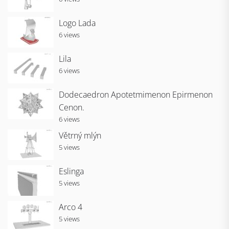
Logo Lada
6 views
Lila
6 views
Dodecaedron Apotetmimenon Epirmenon
Cenon.
6 views
Větrný mlýn
5 views
Eslinga
5 views
Arco 4
5 views