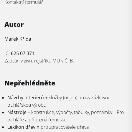
Kontaktní formulář
Autor
Marek Křída
IČ:
625 07 371
Zapsán v živn. rejstříku MU v Č. B.
Nepřehlédněte
Návrhy interiérů
+ služby (nejen) pro zakázkovou
truhlářskou výrobu
Nástroje
– konstrukce, výpočty, tabulky, poznámky… Pro
truhláře a příbuzná řemesla.
Lexikon dřevin
pro zpracovatele dřeva