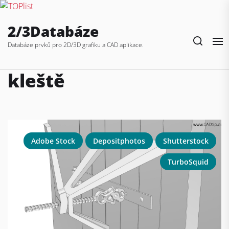
Skip
2/3Databáze
to
the
Databáze prvků pro 2D/3D grafiku a CAD aplikace.
content
kleště
Adobe Stock
Depositphotos
Shutterstock
TurboSquid