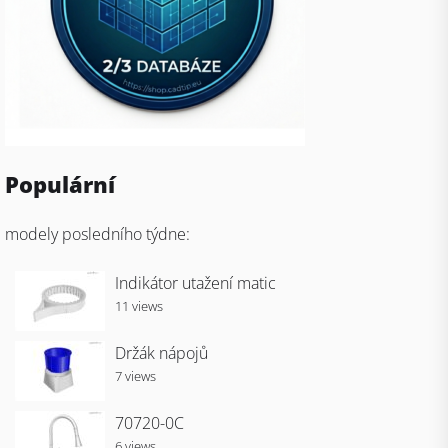
Populární
modely posledního týdne:
Indikátor utažení matic
11 views
Držák nápojů
7 views
70720-0C
6 views