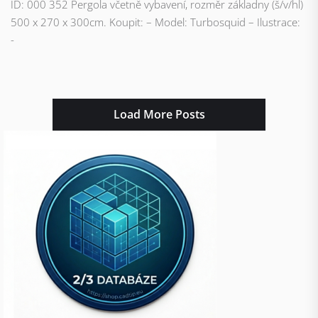
ID: 000 352 Pergola včetně vybavení, rozměr základny (š/v/hl)
500 x 270 x 300cm. Koupit: – Model: Turbosquid – Ilustrace:
-
Load More Posts