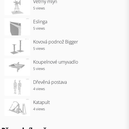
Větrný mlýn
5 views
Eslinga
5 views
Kovová podnož Bigger
5 views
Koupelnové umyvadlo
5 views
Dřevěná postava
4 views
Katapult
4 views