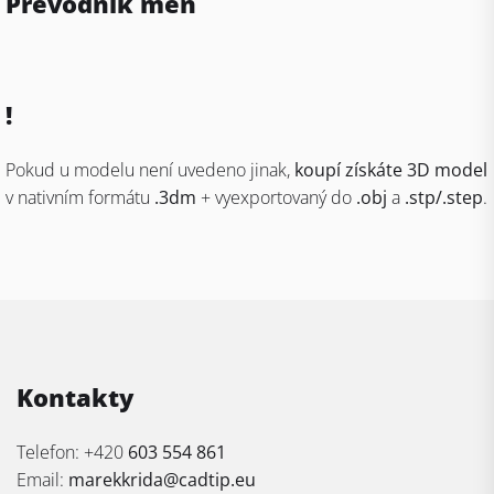
Převodník měn
!
Pokud u modelu není uvedeno jinak,
koupí získáte 3D model
v nativním formátu
.3dm
+ vyexportovaný do
.obj
a
.stp/.step
.
Kontakty
Telefon: +420
603 554 861
Email:
marekkrida@cadtip.eu