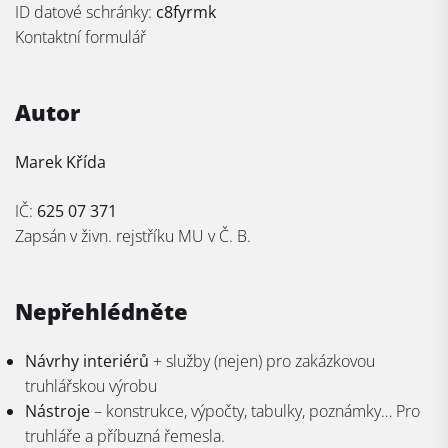
ID datové schránky:
c8fyrmk
Kontaktní formulář
Autor
Marek Křída
IČ:
625 07 371
Zapsán v živn. rejstříku MU v Č. B.
Nepřehlédněte
Návrhy interiérů
+ služby (nejen) pro zakázkovou
truhlářskou výrobu
Nástroje
– konstrukce, výpočty, tabulky, poznámky… Pro
truhláře a příbuzná řemesla.