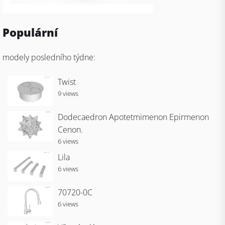
Populární
modely posledního týdne:
Twist
9 views
Dodecaedron Apotetmimenon Epirmenon
Cenon.
6 views
Lila
6 views
70720-0C
6 views