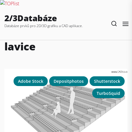
Skip
2/3Databáze
to
the
Databáze prvků pro 2D/3D grafiku a CAD aplikace.
content
lavice
Adobe Stock
Depositphotos
Shutterstock
TurboSquid