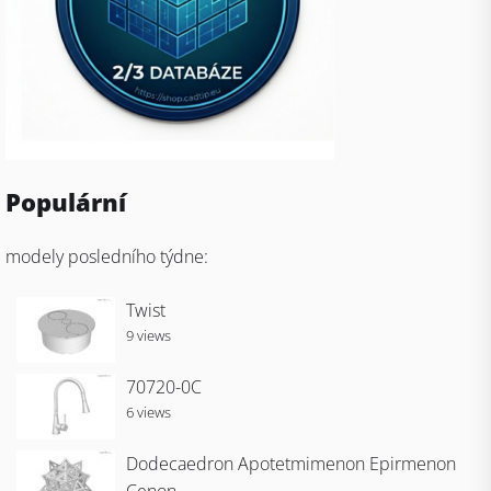
Populární
modely posledního týdne:
Twist
9 views
70720-0C
6 views
Dodecaedron Apotetmimenon Epirmenon