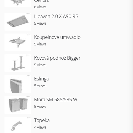
Cenon.
6 views
Heaven 2.0 X A90 RB
5 views
Koupelnové umyvadlo
5 views
Kovová podnož Bigger
5 views
Eslinga
5 views
Mora SM 685/585 W
5 views
Topeka
4 views