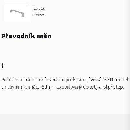
Lucca
4 views
Převodník měn
!
Pokud u modelu není uvedeno jinak,
koupí získáte 3D model
v nativním formátu
.3dm
+ exportovaný do
.obj
a
.stp/.step
.