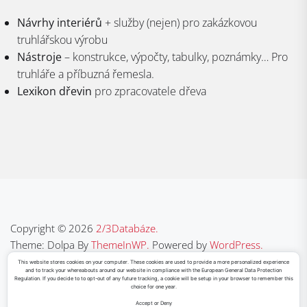
Návrhy interiérů
+ služby (nejen) pro zakázkovou
truhlářskou výrobu
Nástroje
– konstrukce, výpočty, tabulky, poznámky… Pro
truhláře a příbuzná řemesla.
Lexikon dřevin
pro zpracovatele dřeva
Copyright © 2026
2/3Databáze.
Theme: Dolpa By
ThemeInWP.
Powered by
WordPress.
This website stores cookies on your computer. These cookies are used to provide a more personalized experience
and to track your whereabouts around our website in compliance with the European General Data Protection
Regulation. If you decide to to opt-out of any future tracking, a cookie will be setup in your browser to remember this
Sketchfab
Facebook
Instagram
YouTube
LinkedIn
choice for one year.
Accept or Deny