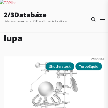
Skip
2/3Databáze
to
the
Databáze prvků pro 2D/3D grafiku a CAD aplikace.
content
lupa
Shutterstock
TurboSquid