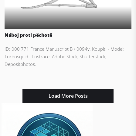
Náboj proti pěchotě
ID: 000 771 France Manuscript B / 0094v. Koupit: - Model:
Turbosquid - Ilustrace: Adobe Stock, Shutterstock,
Depositphotos.
Load More Posts