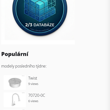
Populární
modely posledního týdne:
Twist
9 views
70720-0C
6 views