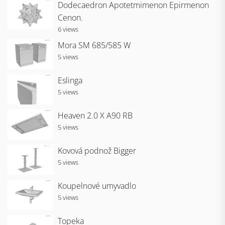
Dodecaedron Apotetmimenon Epirmenon
Cenon.
6 views
Mora SM 685/585 W
5 views
Eslinga
5 views
Heaven 2.0 X A90 RB
5 views
Kovová podnož Bigger
5 views
Koupelnové umyvadlo
5 views
Topeka