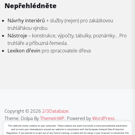
Nepřehlédněte
Návrhy interiérů
+ služby (nejen) pro zakázkovou
truhlářskou výrobu
Nástroje
– konstrukce, výpočty, tabulky, poznámky… Pro
truhláře a příbuzná řemesla.
Lexikon dřevin
pro zpracovatele dřeva
Copyright © 2026
2/3Databáze.
Theme: Dolpa By
ThemeInWP.
Powered by
WordPress.
This website stores cookies on your computer. These cookies are used to provide a more personalized experience
and to track your whereabouts around our website in compliance with the European General Data Protection
Regulation. If you decide to to opt-out of any future tracking, a cookie will be setup in your browser to remember this