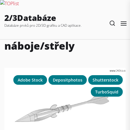
Skip
2/3Databáze
to
the
Databáze prvků pro 2D/3D grafiku a CAD aplikace.
content
náboje/střely
Adobe Stock
Depositphotos
Shutterstock
TurboSquid