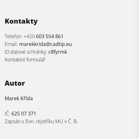
Kontakty
Telefon: +420
603 554 861
Email:
marekkrida@cadtip.eu
ID datové schránky:
c8fyrmk
Kontaktní formulář
Autor
Marek Křída
IČ:
625 07 371
Zapsán v živn. rejstříku MU v Č. B.