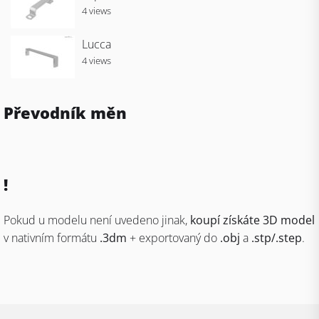
4 views
Lucca
4 views
Převodník měn
!
Pokud u modelu není uvedeno jinak,
koupí získáte 3D model
v nativním formátu
.3dm
+ exportovaný do
.obj
a
.stp/.step
.