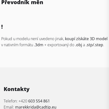
Převodník měn
!
Pokud u modelu není uvedeno jinak,
koupí získáte 3D model
v nativním formátu
.3dm
+ exportovaný do
.obj
a
.stp/.step
.
Kontakty
Telefon: +420
603 554 861
Email:
marekkrida@cadtip.eu