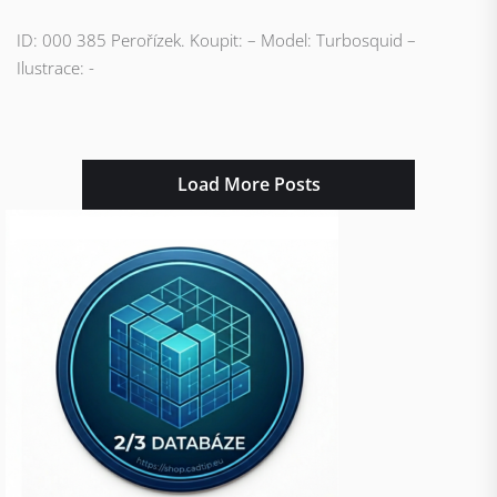
ID: 000 385 Perořízek. Koupit: – Model: Turbosquid –
Ilustrace: -
Load More Posts