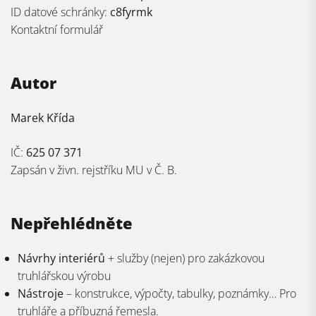
ID datové schránky:
c8fyrmk
Kontaktní formulář
Autor
Marek Křída
IČ:
625 07 371
Zapsán v živn. rejstříku MU v Č. B.
Nepřehlédněte
Návrhy interiérů
+ služby (nejen) pro zakázkovou
truhlářskou výrobu
Nástroje
– konstrukce, výpočty, tabulky, poznámky… Pro
truhláře a příbuzná řemesla.