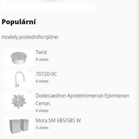
Populární
modely posledního týdne:
Twist
9 views
70720-0C
6 views
Dodecaedron Apotetmimenon Epirmenon
Cenon.
6 views
Mora SM 685/585 W
5 views