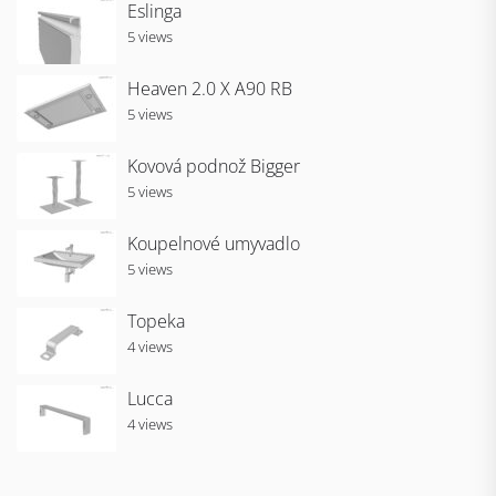
Eslinga
5 views
Heaven 2.0 X A90 RB
5 views
Kovová podnož Bigger
5 views
Koupelnové umyvadlo
5 views
Topeka
4 views
Lucca
4 views