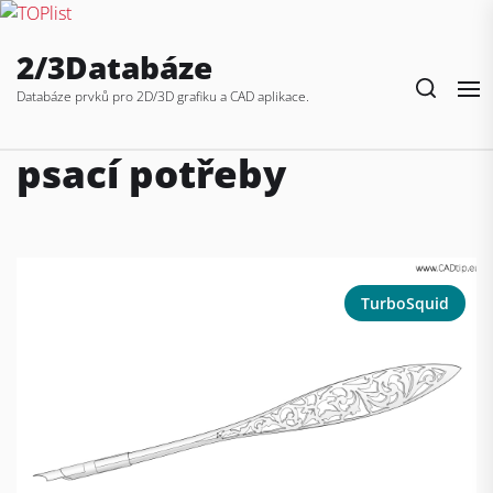
Skip
2/3Databáze
to
the
Databáze prvků pro 2D/3D grafiku a CAD aplikace.
content
psací potřeby
TurboSquid