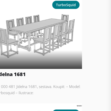
TurboSquid
ídelna 1681
: 000 481 Jídelna 1681, sestava. Koupit: – Model:
rbosquid – Ilustrace: