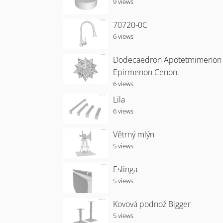
9 views
70720-0C
6 views
Dodecaedron Apotetmimenon
Epirmenon Cenon.
6 views
Lila
6 views
Větrný mlýn
5 views
Eslinga
5 views
Kovová podnož Bigger
5 views