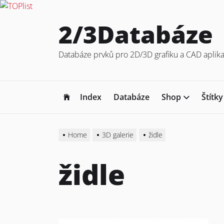
Skip
2/3Databáze
to
the
Databáze prvků pro 2D/3D grafiku a CAD aplika
content
Index
Databáze
Shop
Štítky
Home
3D galerie
židle
židle