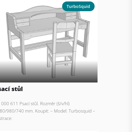
TurboSquid
sací stůl
: 000 611 Psací stůl. Rozměr (š/v/hl)
80/980/740 mm. Koupit: – Model: Turbosquid –
strace: