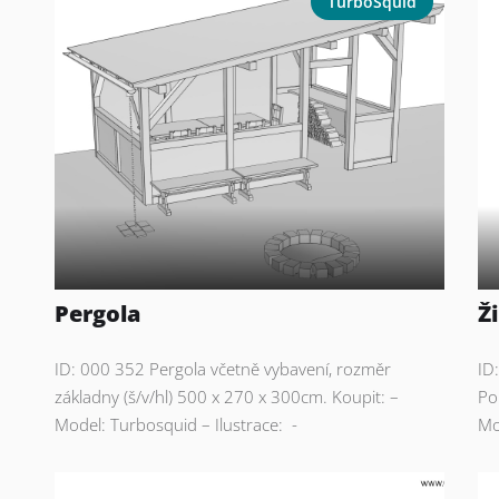
TurboSquid
Pergola
Ž
ID: 000 352 Pergola včetně vybavení, rozměr
ID
základny (š/v/hl) 500 x 270 x 300cm. Koupit: –
Po
Model: Turbosquid – Ilustrace: -
Mo