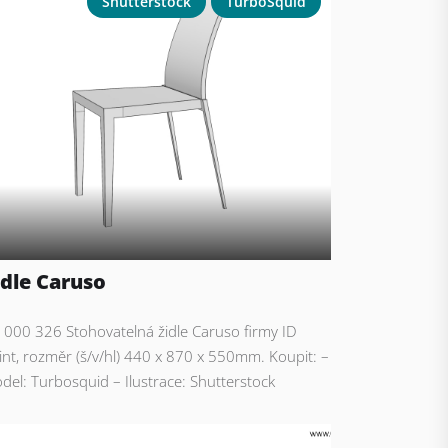
Shutterstock
TurboSquid
idle Caruso
: 000 326 Stohovatelná židle Caruso firmy ID
int, rozměr (š/v/hl) 440 x 870 x 550mm. Koupit: –
del: Turbosquid – Ilustrace: Shutterstock