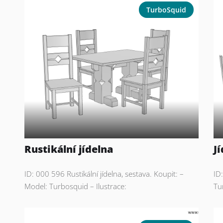
TurboSquid
Rustikální jídelna
J
ID: 000 596 Rustikální jídelna, sestava. Koupit: –
ID
Model: Turbosquid – Ilustrace:
Tu