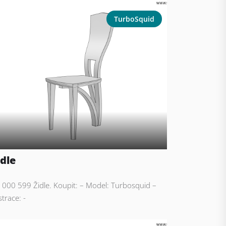
TurboSquid
idle
: 000 599 Židle. Koupit: – Model: Turbosquid –
strace: -