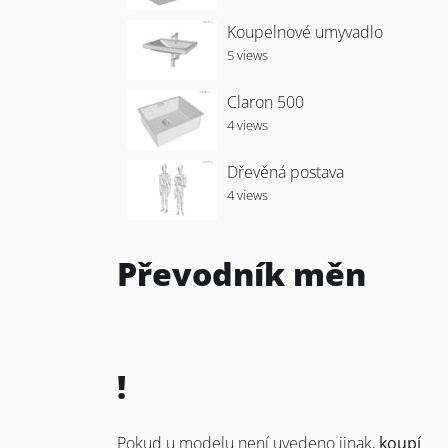
Koupelnové umyvadlo
5 views
Claron 500
4 views
Dřevěná postava
4 views
Převodník měn
!
Pokud u modelu není uvedeno jinak,
koupí