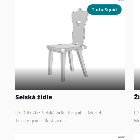
TurboSquid
Selská židle
Ž
ID: 000 707 Selská židle. Koupit: – Model:
ID
Turbosquid – Ilustrace: -
Mo