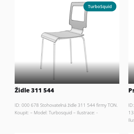
TurboSquid
Židle 311 544
P
ID: 000 678 Stohovatelná židle 311 544 firmy TON.
ID
Koupit: – Model: Turbosquid – Ilustrace: -
13
Ilu