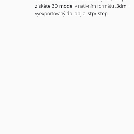
získáte 3D model
v nativním formátu
.3dm
+
vyexportovaný do
.obj
a
.stp/.step
.