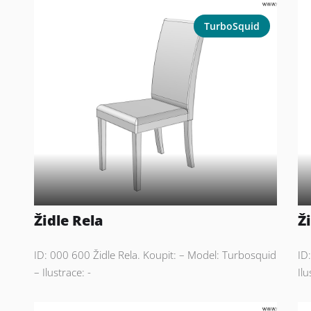
TurboSquid
Židle Rela
Ž
ID: 000 600 Židle Rela. Koupit: – Model: Turbosquid
ID
– Ilustrace: -
Ilu