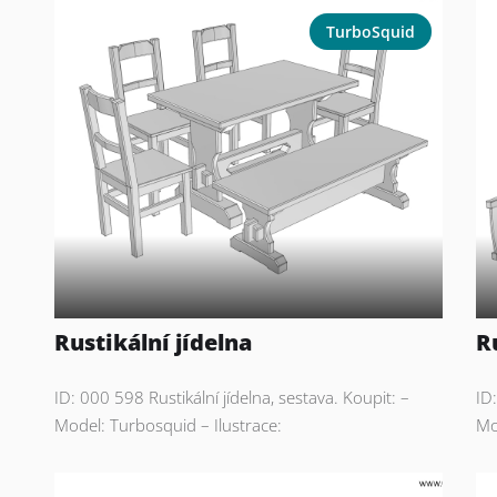
TurboSquid
Rustikální jídelna
R
ID: 000 598 Rustikální jídelna, sestava. Koupit: –
ID
Model: Turbosquid – Ilustrace:
Mo