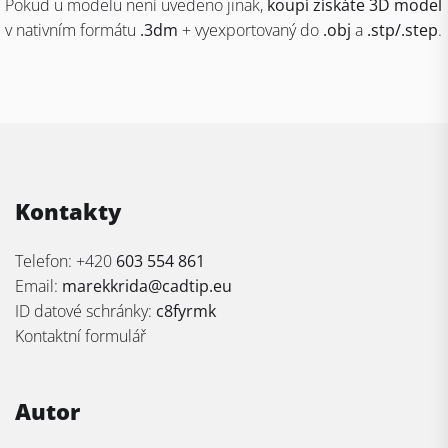
Pokud u modelu není uvedeno jinak,
koupí získáte 3D model
v nativním formátu
.3dm
+ vyexportovaný do
.obj
a
.stp/.step
.
Kontakty
Telefon: +420
603 554 861
Email:
marekkrida@cadtip.eu
ID datové schránky:
c8fyrmk
Kontaktní formulář
Autor