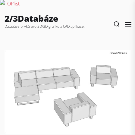
Skip
2/3Databáze
to
the
Databáze prvků pro 2D/3D grafiku a CAD aplikace.
content