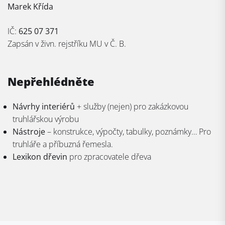
Marek Křída
IČ:
625 07 371
Zapsán v živn. rejstříku MU v Č. B.
Nepřehlédněte
Návrhy interiérů
+ služby (nejen) pro zakázkovou
truhlářskou výrobu
Nástroje
– konstrukce, výpočty, tabulky, poznámky… Pro
truhláře a příbuzná řemesla.
Lexikon dřevin
pro zpracovatele dřeva