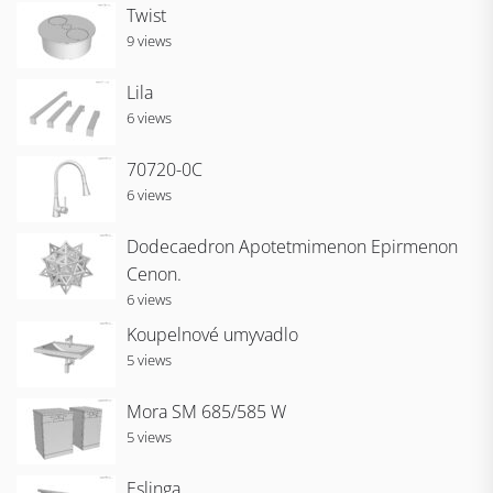
Twist
9 views
Lila
6 views
70720-0C
6 views
Dodecaedron Apotetmimenon Epirmenon
Cenon.
6 views
Koupelnové umyvadlo
5 views
Mora SM 685/585 W
5 views
Eslinga