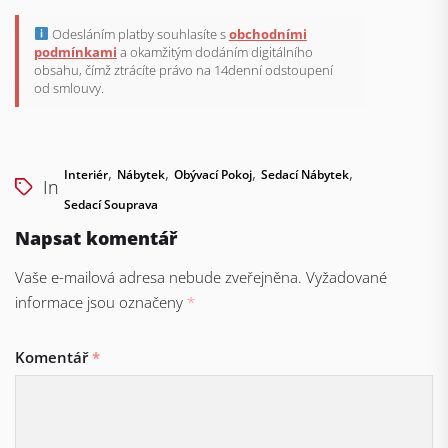
Odesláním platby souhlasíte s
obchodními
podmínkami
a okamžitým dodáním digitálního
obsahu, čímž ztrácíte právo na 14denní odstoupení
od smlouvy.
,
,
,
,
Interiér
Nábytek
Obývací Pokoj
Sedací Nábytek
In
Sedací Souprava
Napsat komentář
Vaše e-mailová adresa nebude zveřejněna.
Vyžadované
informace jsou označeny
*
Komentář
*