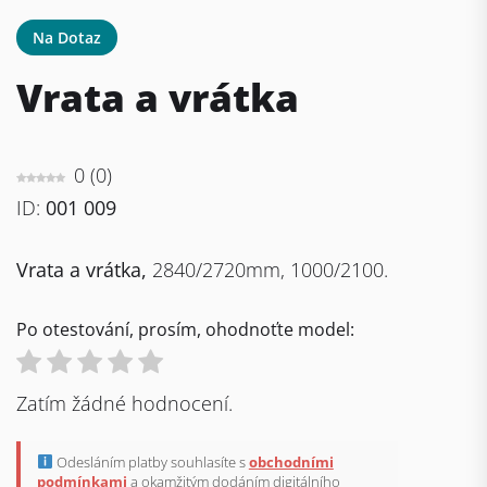
Na Dotaz
Vrata a vrátka
0
(
0
)
ID:
001 009
Vrata a vrátka,
2840/2720mm, 1000/2100.
Po otestování, prosím, ohodnoťte model:
Zatím žádné hodnocení.
Odesláním platby souhlasíte s
obchodními
podmínkami
a okamžitým dodáním digitálního