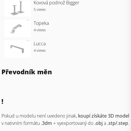
Kovová podnož Bigger
5 views
Topeka
4 views
Lucca
4 views
Převodník měn
!
Pokud u modelu není uvedeno jinak,
koupí získáte 3D model
v nativním formátu
.3dm
+ vyexportovaný do
.obj
a
.stp/.step
.