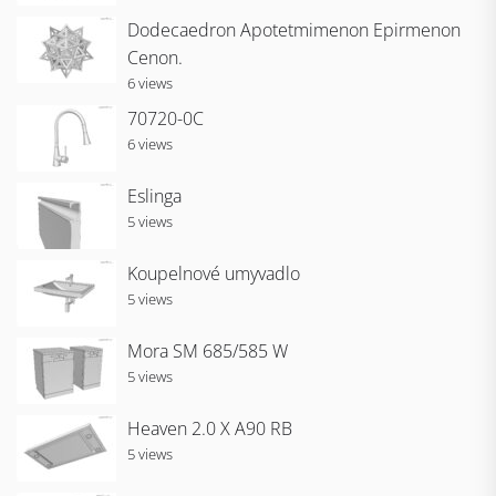
Dodecaedron Apotetmimenon Epirmenon
Cenon.
6 views
70720-0C
6 views
Eslinga
5 views
Koupelnové umyvadlo
5 views
Mora SM 685/585 W
5 views
Heaven 2.0 X A90 RB
5 views