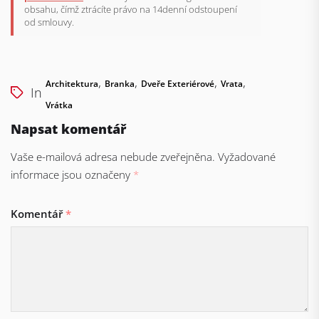
obsahu, čímž ztrácíte právo na 14denní odstoupení
od smlouvy.
,
,
,
,
Architektura
Branka
Dveře Exteriérové
Vrata
In
Vrátka
Napsat komentář
Vaše e-mailová adresa nebude zveřejněna.
Vyžadované
informace jsou označeny
*
Komentář
*